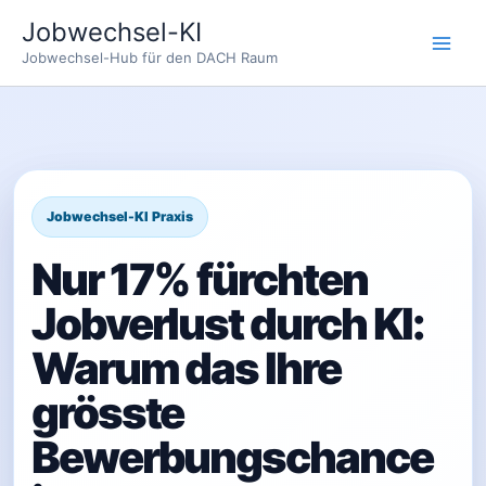
Zum
Jobwechsel-KI
Inhalt
Jobwechsel-Hub für den DACH Raum
springen
Nur 17% fürchten
Jobverlust durch KI:
Warum das Ihre
grösste
Bewerbungschance