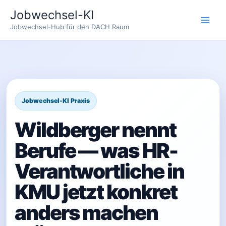
Zum
Jobwechsel-KI
Inhalt
Jobwechsel-Hub für den DACH Raum
springen
Wildberger nennt
Berufe — was HR-
Verantwortliche in
KMU jetzt konkret
anders machen