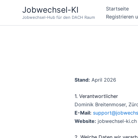
Zum
Jobwechsel-KI
Startseite
Inhalt
Registrieren 
Jobwechsel-Hub für den DACH Raum
springen
Stand:
April 2026
1. Verantwortlicher
Dominik Breitenmoser, Zürc
E-Mail:
support@jobwechse
Website:
jobwechsel-ki.ch
2. Welche Daten wir verarb