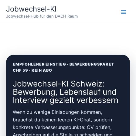
Zum
Jobwechsel-KI
Inhalt
Jobwechsel-Hub für den DACH Raum
springen
EMPFOHLENER EINSTIEG · BEWERBUNGSPAKET
CHF 59 · KEIN ABO
Jobwechsel-KI Schweiz:
Bewerbung, Lebenslauf und
Interview gezielt verbessern
Wenn zu wenige Einladungen kommen,
brauchst du keinen leeren KI-Chat, sondern
konkrete Verbesserungspunkte: CV prüfen,
Anschreiben auf die Stelle zuschneiden und