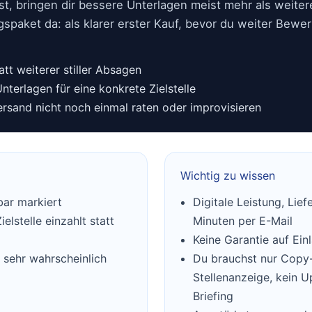
t, bringen dir bessere Unterlagen meist mehr als weiter
spaket da: als klarer erster Kauf, bevor du weiter Bewe
tt weiterer stiller Absagen
nterlagen für eine konkrete Zielstelle
ersand nicht noch einmal raten oder improvisieren
Wichtig zu wissen
bar markiert
Digitale Leistung, Lie
elstelle einzahlt statt
Minuten per E-Mail
Keine Garantie auf Ei
u sehr wahrscheinlich
Du brauchst nur Copy
Stellenanzeige, kein U
Briefing