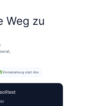
e Weg zu
n
serat,
Einmalzahlung statt Abo
olltest
der