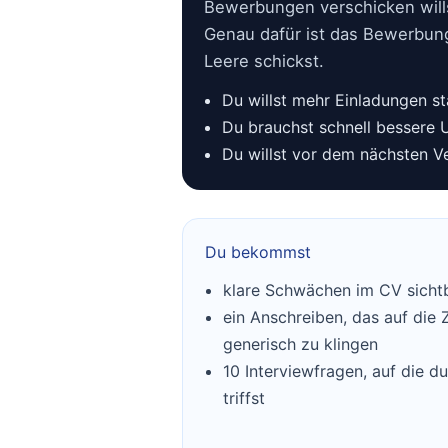
Bewerbungen verschicken wills
Genau dafür ist das Bewerbung
Leere schickst.
Du willst mehr Einladungen sta
Du brauchst schnell bessere U
Du willst vor dem nächsten V
Du bekommst
klare Schwächen im CV sicht
ein Anschreiben, das auf die Zi
generisch zu klingen
10 Interviewfragen, auf die d
triffst