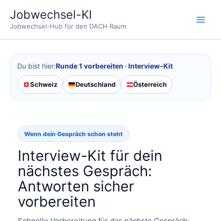
Zum
Jobwechsel-KI
Inhalt
Jobwechsel-Hub für den DACH Raum
springen
Du bist hier:
Runde 1 vorbereiten · Interview-Kit
Schweiz
Deutschland
Österreich
Wenn dein Gespräch schon steht
Interview-Kit für dein
nächstes Gespräch:
Antworten sicher
vorbereiten
Schnelle Vorbereitung für das nächste Gespräch: