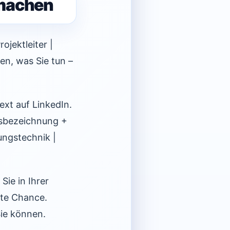
 machen
ojektleiter |
en, was Sie tun –
ext auf LinkedIn.
ufsbezeichnung +
ungstechnik |
Sie in Ihrer
ste Chance.
Sie können.