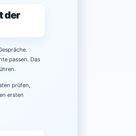
t der
 Gespräche.
nnte passen. Das
führen.
aten prüfen,
ren ersten