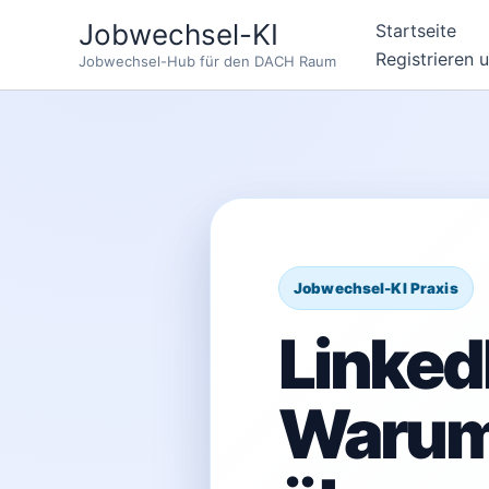
Zum
Jobwechsel-KI
Startseite
Inhalt
Registrieren 
Jobwechsel-Hub für den DACH Raum
springen
LinkedI
Warum 