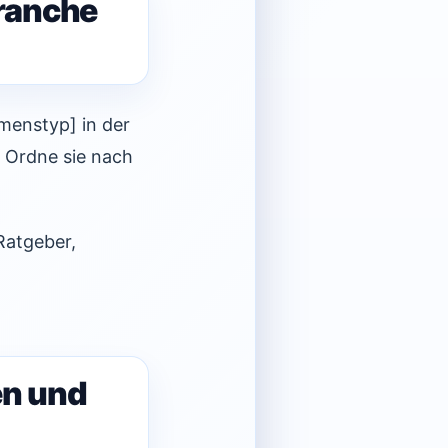
Branche
hmenstyp] in der
? Ordne sie nach
 Ratgeber,
en und