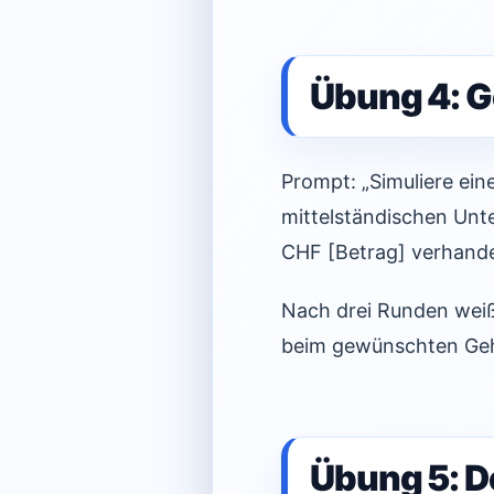
Übung 4: G
Prompt: „Simuliere ein
mittelständischen Unt
CHF [Betrag] verhandel
Nach drei Runden weiß
beim gewünschten Geha
Übung 5: D