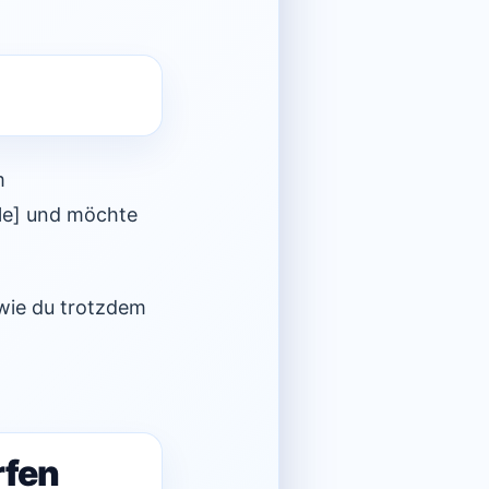
m
lle] und möchte
wie du trotzdem
rfen