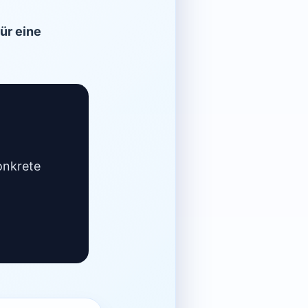
für eine
onkrete