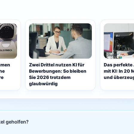
hmen
Zwei Drittel nutzen KI für
Das perfekte
he
Bewerbungen: So bleiben
mit KI: In 20 
re
Sie 2026 trotzdem
und überzeu
glaubwürdig
kel geholfen?