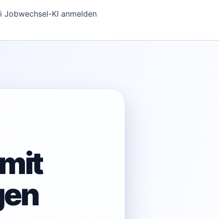
i Jobwechsel-KI anmelden
mit
gen