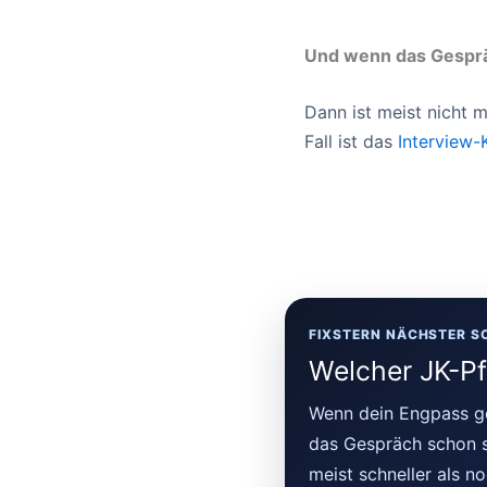
Und wenn das Gesprä
Dann ist meist nicht 
Fall ist das
Interview-
FIXSTERN NÄCHSTER S
Welcher JK-Pf
Wenn dein Engpass ge
das Gespräch schon st
meist schneller als n