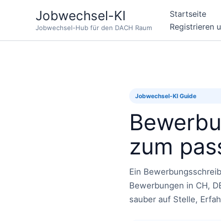
Zum
Jobwechsel-KI
Startseite
Inhalt
Registrieren 
Jobwechsel-Hub für den DACH Raum
springen
Jobwechsel-KI Guide
Bewerbun
zum pas
Ein Bewerbungsschreiben
Bewerbungen in CH, DE 
sauber auf Stelle, Erfa