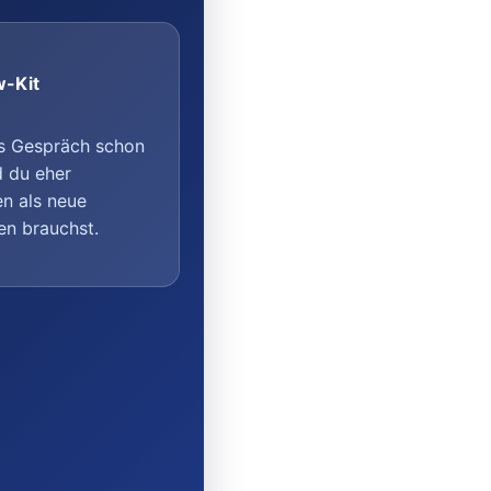
w-Kit
s Gespräch schon
d du eher
n als neue
en brauchst.