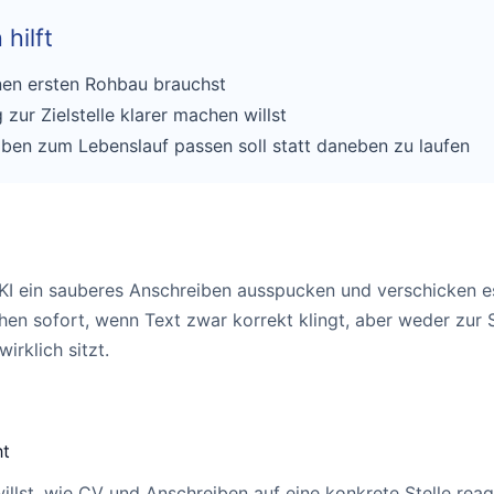
hilft
nen ersten Rohbau brauchst
ur Zielstelle klarer machen willst
ben zum Lebenslauf passen soll statt daneben zu laufen
 KI ein sauberes Anschreiben ausspucken und verschicken es
hen sofort, wenn Text zwar korrekt klingt, aber weder zur S
irklich sitzt.
ht
illst, wie CV und Anschreiben auf eine konkrete Stelle reagi