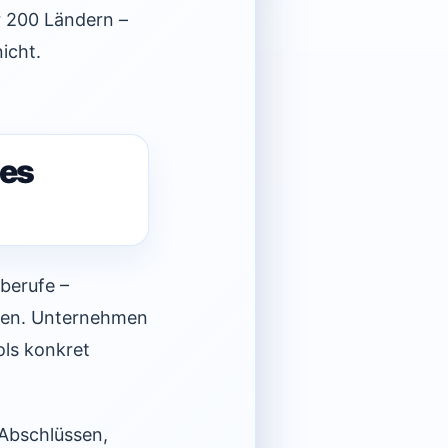
 200 Ländern –
icht.
tes
berufe –
ffen. Unternehmen
ols konkret
 Abschlüssen,