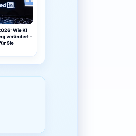
026: Wie KI
ng verändert –
ür Sie