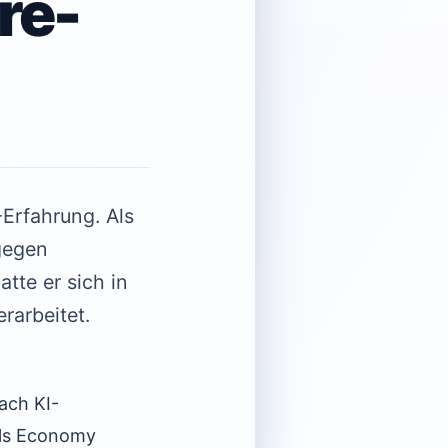
re-
-Erfahrung. Als
 gegen
tte er sich in
arbeitet.
ach KI-
ills Economy