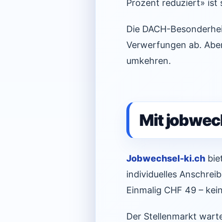
Prozent reduziert» ist
Die DACH-Besonderheit
Verwerfungen ab. Aber 
umkehren.
Mit jobwech
Jobwechsel-ki.ch
bie
individuelles Anschrei
Einmalig CHF 49 – kein
Der Stellenmarkt warte