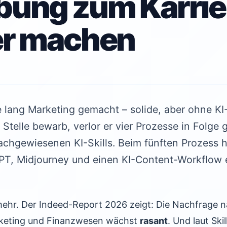
ung zum Karrie
er machen
e lang Marketing gemacht – solide, aber ohne KI
 Stelle bewarb, verlor er vier Prozesse in Folge
chgewiesenen KI-Skills. Beim fünften Prozess ha
, Midjourney und einen KI-Content-Workflow er
l mehr. Der Indeed-Report 2026 zeigt: Die Nachfrage n
keting und Finanzwesen wächst
rasant
. Und laut Sk