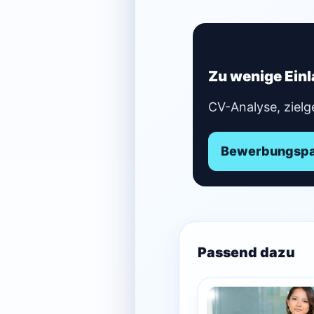
Zu wenige Ein
CV-Analyse, zielg
Bewerbungspak
Passend dazu