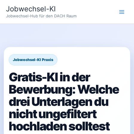
Zum
Jobwechsel-KI
Inhalt
Jobwechsel-Hub für den DACH Raum
springen
Gratis-KI in der
Bewerbung: Welche
drei Unterlagen du
nicht ungefiltert
hochladen solltest