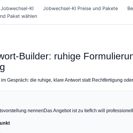
Jobwechsel-KI
Jobwechsel-KI Preise und Pakete
Be
und Paket wählen
ort-Builder: ruhige Formulierun
ng
e im Gespräch: die ruhige, klare Antwort statt Rechtfertigung ode
tsvorstellung nennenDas Angebot ist zu tiefIch will professione
unkt