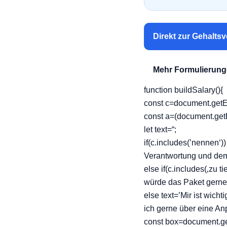
Direkt zur Gehalts
Mehr Formulierun
function buildSalary(){
const c=document.getE
const a=(document.getE
let text=“;
if(c.includes(’nennen‘)
Verantwortung und dem 
else if(c.includes(‚zu 
würde das Paket gerne
else text=’Mir ist wich
ich gerne über eine An
const box=document.get