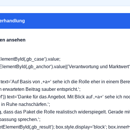
verhandlung
gen ansehen
lementById(‚gb_case‘).value;
lementById(‚gb_anchor‘).value||’Verantwortung und Marktwert‘).
) text=’Auf Basis von ‚+a+‘ sehe ich die Rolle eher in einem Ber
erwarteten Beitrag sauber entspricht.‘;
tief‘)) text=’Danke für das Angebot. Mit Blick auf ‚+a+‘ sehe ich 
 in Ruhe nachschärfen.‘;
tig, dass das Paket die Rolle realistisch widerspiegelt. Gerade mi
passung sprechen.‘;
ElementById(‚gb_result‘); box.style.display=’block‘; box.inne