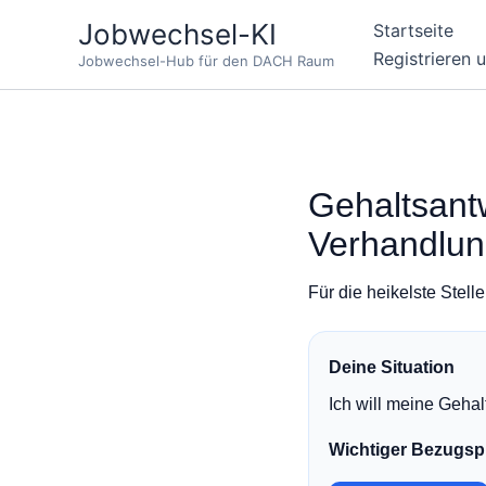
Zum
Jobwechsel-KI
Startseite
Inhalt
Registrieren 
Jobwechsel-Hub für den DACH Raum
springen
Gehaltsantw
Verhandlu
Für die heikelste Stell
Deine Situation
Ich will meine Gehal
Wichtiger Bezugsp