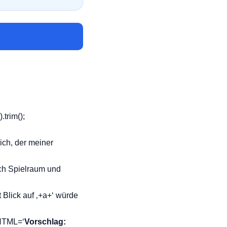
trim();
eich, der meiner
noch Spielraum und
t Blick auf ‚+a+‘ würde
rHTML=‘
Vorschlag: