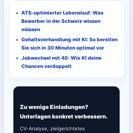
ATS-optimierter Lebenslauf: Was
Bewerber in der Schweiz wissen
müssen
Gehaltsverhandlung mit KI: So bereiten
Sie sich in 30 Minuten optimal vor
Jobwechsel mit 40: Wie KI deine
Chancen verdoppelt
Zu wenige Einladungen?
Unterlagen konkret verbessern.
CV-Analyse, zielgerichtetes