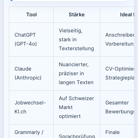
Tool
Stärke
Ideal fü
Vielseitig,
ChatGPT
Anschreiben,
stark in
(GPT-4o)
Vorbereitung
Texterstellung
Nuancierter,
Claude
CV-Optimieru
präziser in
(Anthropic)
Strategiepla
langen Texten
Auf Schweizer
Jobwechsel-
Gesamter
Markt
KI.ch
Bewerbungsp
optimiert
Grammarly /
Finale
Sprachprüfung