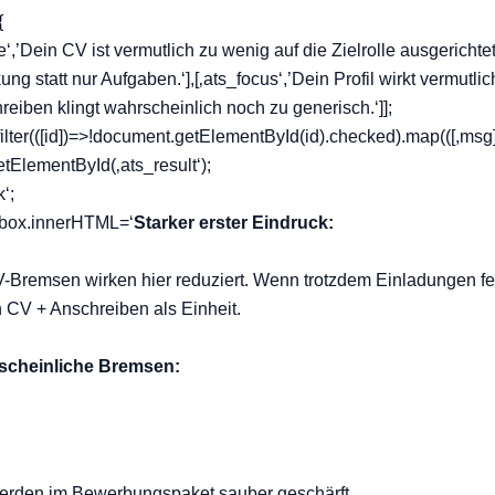
{
‘,’Dein CV ist vermutlich zu wenig auf die Zielrolle ausgerichtet.
g statt nur Aufgaben.‘],[‚ats_focus‘,’Dein Profil wirkt vermutlich 
hreiben klingt wahrscheinlich noch zu generisch.‘]];
ilter(([id])=>!document.getElementById(id).checked).map(([,msg
ElementById(‚ats_result‘);
‘;
){box.innerHTML=‘
Starker erster Eindruck:
-Bremsen wirken hier reduziert. Wenn trotzdem Einladungen feh
n CV + Anschreiben als Einheit.
scheinliche Bremsen:
rden im Bewerbungspaket sauber geschärft.