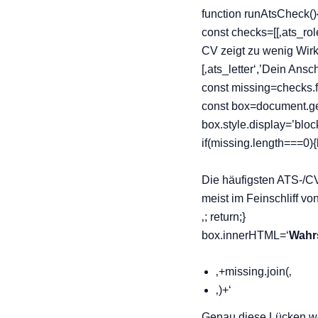
function runAtsCheck()
const checks=[[‚ats_role
CV zeigt zu wenig Wirkun
[‚ats_letter‘,’Dein Ansc
const missing=checks.f
const box=document.get
box.style.display=’block
if(missing.length===0
Die häufigsten ATS-/CV
meist im Feinschliff vo
‚; return;}
box.innerHTML=‘
Wahr
‚+missing.join(‚
‚)+‘
Genau diese Lücken we