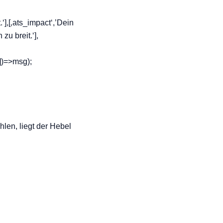
‘],[‚ats_impact‘,’Dein
zu breit.‘],
])=>msg);
len, liegt der Hebel