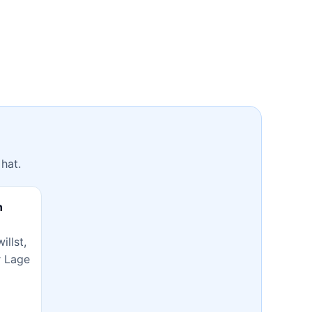
hat.
n
illst,
r Lage