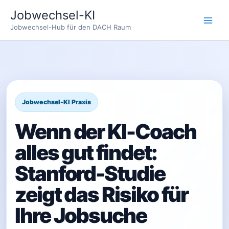
Zum
Jobwechsel-KI
Inhalt
Jobwechsel-Hub für den DACH Raum
springen
Wenn der KI-Coach
alles gut findet:
Stanford-Studie
zeigt das Risiko für
Ihre Jobsuche