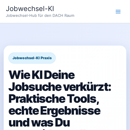
Zum
Jobwechsel-KI
Inhalt
Jobwechsel-Hub für den DACH Raum
springen
Wie KI Deine
Jobsuche verkürzt:
Praktische Tools,
echte Ergebnisse
und was Du