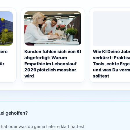
iere
Kunden fühlen sich von KI
Wie KI Deine Jo
abgefertigt: Warum
verkürzt: Prakti
ür
Empathie im Lebenslauf
Tools, echte Erg
2026 plötzlich messbar
und was Du ver
wird
solltest
kel geholfen?
 hat oder was du gerne tiefer erklärt hättest.