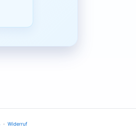
B
·
Widerruf