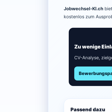
Jobwechsel-KI.ch
bie
kostenlos zum Ausprob
Zu wenige Ein
CV-Analyse, zielg
Bewerbungspak
Passend dazu