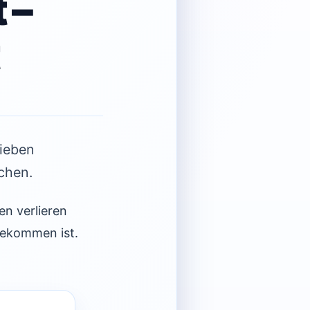
 –
Sieben
schen.
en verlieren
gekommen ist.