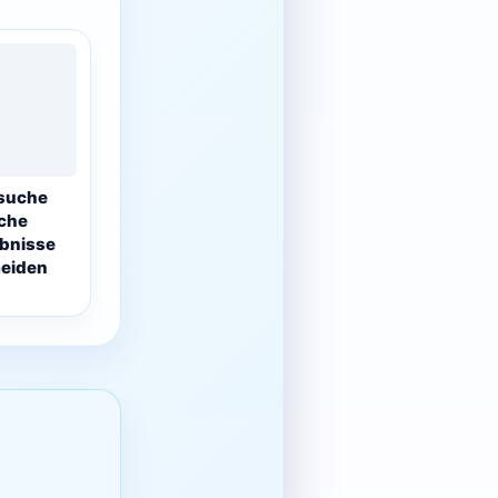
bsuche
sche
ebnisse
meiden