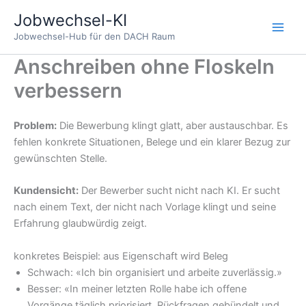
Zum
Jobwechsel-KI
Inhalt
Jobwechsel-Hub für den DACH Raum
springen
Anschreiben ohne Floskeln
verbessern
Problem:
Die Bewerbung klingt glatt, aber austauschbar. Es
fehlen konkrete Situationen, Belege und ein klarer Bezug zur
gewünschten Stelle.
Kundensicht:
Der Bewerber sucht nicht nach KI. Er sucht
nach einem Text, der nicht nach Vorlage klingt und seine
Erfahrung glaubwürdig zeigt.
konkretes Beispiel: aus Eigenschaft wird Beleg
Schwach: «Ich bin organisiert und arbeite zuverlässig.»
Besser: «In meiner letzten Rolle habe ich offene
Vorgänge täglich priorisiert, Rückfragen gebündelt und