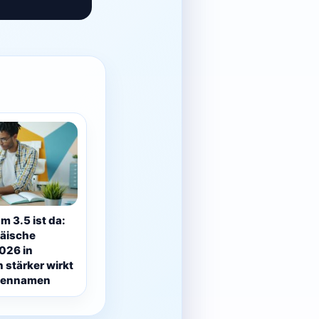
m 3.5 ist da:
äische
026 in
stärker wirkt
rkennamen