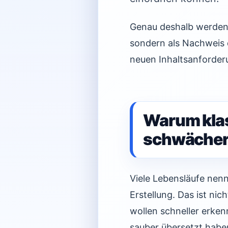
Genau deshalb werden K
sondern als Nachweis 
neuen Inhaltsanforde
Warum klas
schwächer
Viele Lebensläufe nen
Erstellung. Das ist ni
wollen schneller erke
sauber übersetzt habe