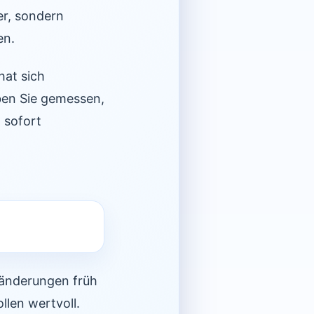
r, sondern
en.
hat sich
ben Sie gemessen,
 sofort
eränderungen früh
llen wertvoll.