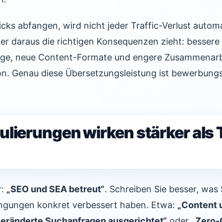
cks abfangen, wird nicht jeder Traffic-Verlust auto
wer daraus die richtigen Konsequenzen zieht: besser
ege, neue Content-Formate und engere Zusammenarb
n. Genau diese Übersetzungsleistung ist bewerbungs
lierungen wirken stärker als 
r:
„SEO und SEA betreut“
. Schreiben Sie besser, was 
ngungen konkret verbessert haben. Etwa:
„Content 
veränderte Suchanfragen ausgerichtet“
oder
„Zero-