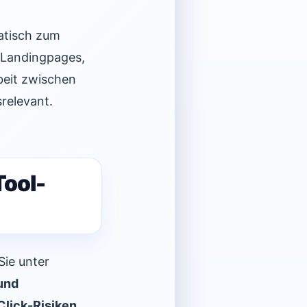
matisch zum
e Landingpages,
eit zwischen
relevant.
Tool-
Sie unter
und
Click-Risiken