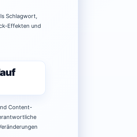
als Schlagwort,
ick-Effekten und
lauf
und Content-
verantwortliche
 Veränderungen