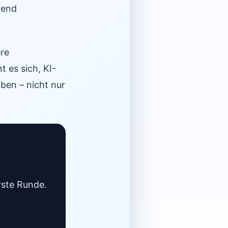
rend
ere
 es sich, KI-
ben – nicht nur
rste Runde.