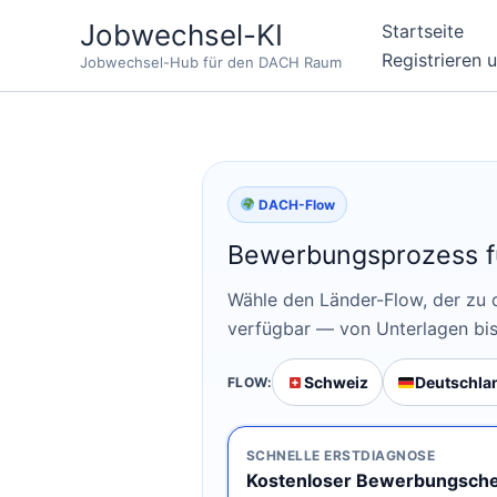
Zum
Jobwechsel-KI
Startseite
Inhalt
Registrieren 
Jobwechsel-Hub für den DACH Raum
springen
DACH-Flow
Bewerbungsprozess f
Wähle den Länder-Flow, der zu d
verfügbar — von Unterlagen bis 
Schweiz
Deutschla
FLOW:
SCHNELLE ERSTDIAGNOSE
Kostenloser Bewerbungsch