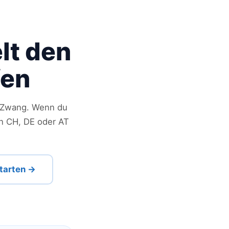
lt den
fen
o-Zwang. Wenn du
in CH, DE oder AT
tarten →