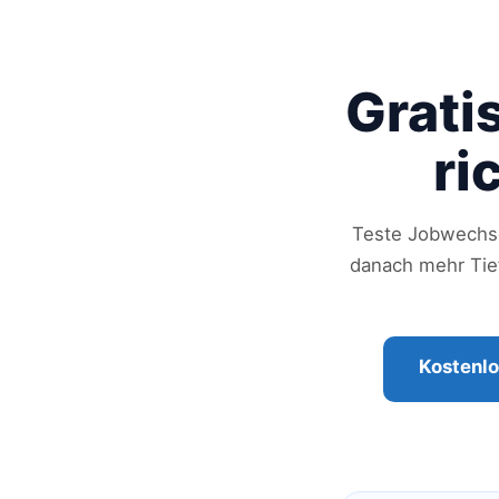
Grati
ri
Teste Jobwechse
danach mehr Tief
Kostenlo